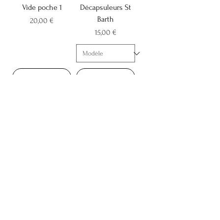
Vide poche 1
Décapsuleurs St
Barth
Prix
20,00 €
Prix
15,00 €
Ajouter au panier
Ajouter au panier
Petites calebasses
Petites calebasses
résine
résine
Prix
Prix
15,00 €
15,00 €