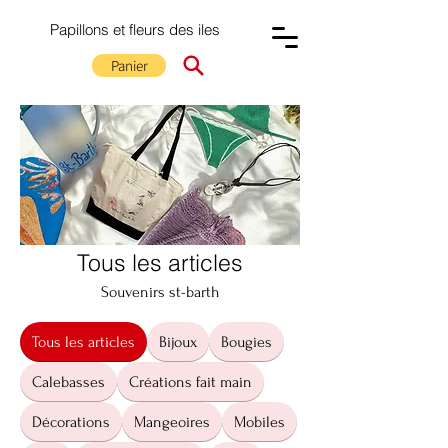
Papillons et fleurs des iles
Panier
Tous les articles
Souvenirs st-barth
Tous les articles
Bijoux
Bougies
Calebasses
Créations fait main
Décorations
Mangeoires
Mobiles