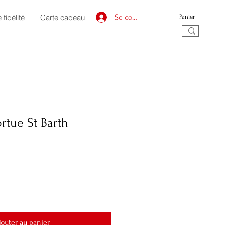
fidélité
Carte cadeau
Se connecter
Panier
rtue St Barth
jouter au panier