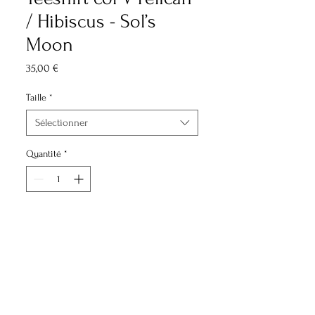
/ Hibiscus - Sol’s
Moon
Prix
35,00 €
Taille
*
Sélectionner
Quantité
*
Ajouter au panier
Lavable à froid ou en machine à 30°
maximum
Inspiré des pélicans emblématiques
de Saint-Barth. Imprimé localement