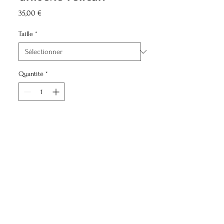
Prix
35,00 €
Taille
*
Quantité
*
Ajouter au panier
Lavable à froid ou en machine à 30°
maximum
Inspiré des pélicans emblématiques
de Saint-Barth. Imprimé localement
en petite série