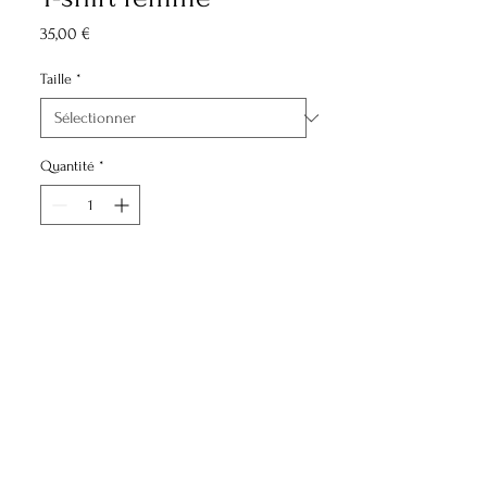
Prix
35,00 €
Taille
*
Quantité
*
Ajouter au panier
LAT
Lavable à froid ou en machine à
maximum 30.