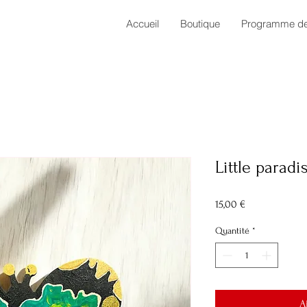
Accueil
Boutique
Programme de 
Little paradi
Prix
15,00 €
Quantité
*
A