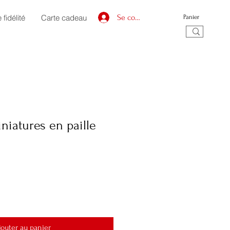
fidélité
Carte cadeau
Se connecter
Panier
iatures en paille
jouter au panier