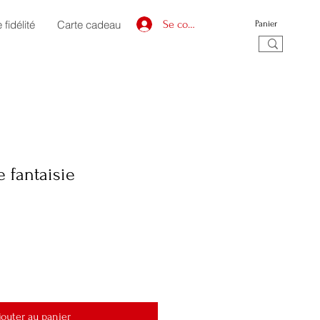
fidélité
Carte cadeau
Se connecter
Panier
e fantaisie
jouter au panier