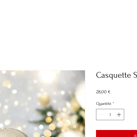
Accueil
Boutique
Programme de 
Casquette S
Prix
28,00 €
Quantité
*
A