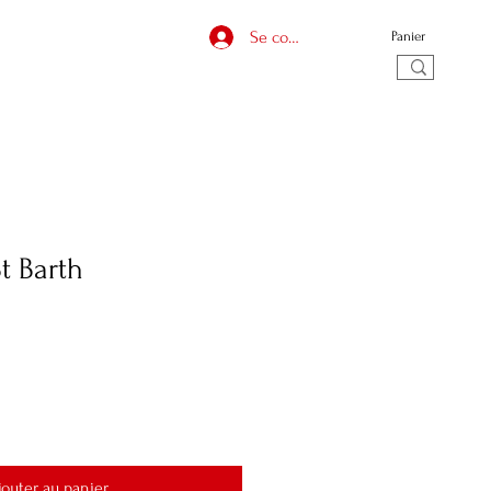
fidélité
Carte cadeau
Se connecter
Panier
t Barth
jouter au panier