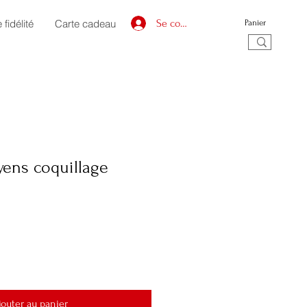
fidélité
Carte cadeau
Se connecter
Panier
yens coquillage
jouter au panier