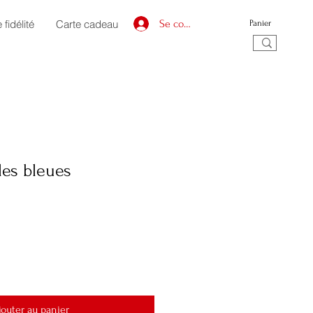
fidélité
Carte cadeau
Se connecter
Panier
les bleues
jouter au panier