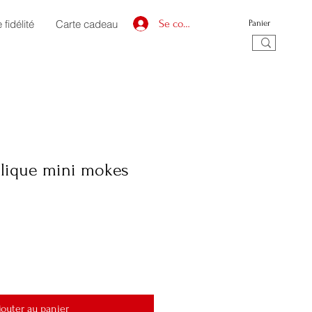
fidélité
Carte cadeau
Se connecter
Panier
llique mini mokes
jouter au panier