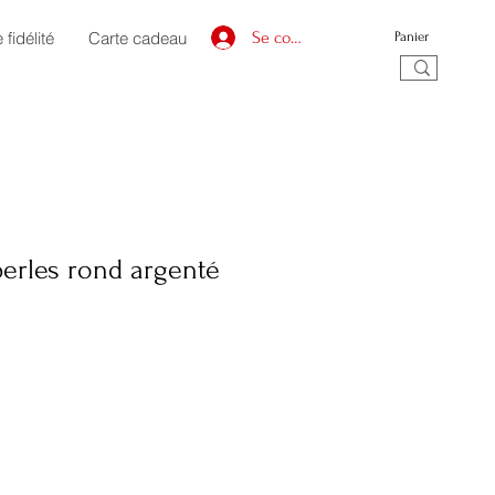
fidélité
Carte cadeau
Se connecter
Panier
perles rond argenté