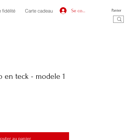
fidélité
Carte cadeau
Se connecter
Panier
 en teck - modele 1
jouter au panier