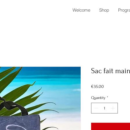
Welcome
Shop
Progr
Sac fait mai
Price
€35.00
Quantity
*