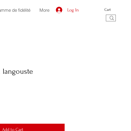
amme de fidélité
More
Log In
Cart
n langouste
Add to Cart